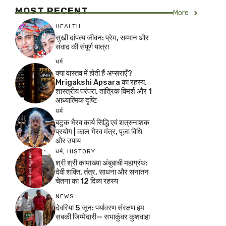
MOST RECENT
More
HEALTH
सुखी दांपत्य जीवन: प्रेम, सम्मान और
संवाद की संपूर्ण यात्रा
धर्म
क्या वास्तव में होती हैं अप्सराएँ?
Mrigakshi Apsara का रहस्य,
शास्त्रीय परंपरा, तांत्रिक विमर्श और 1
आध्यात्मिक दृष्टि
धर्म
बटुक भैरव कार्य सिद्धि एवं शत्रुनाशक
प्रयोग | काल भैरव मंत्र, पूजा विधि
और उपाय
धर्म
,
HISTORY
श्री श्री कामाख्या अंबुबाची महाग्रंथ:
देवी शक्ति, तंत्र, साधना और सनातन
चेतना का 12 दिव्य रहस्य
NEWS
देवरिया 5 जून: पर्यावरण संरक्षण हम
सबकी जिम्मेदारी— सभाकुंवर कुशवाहा