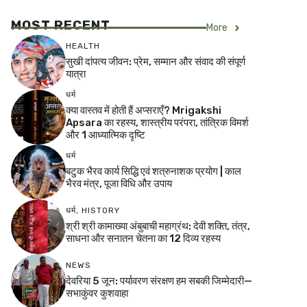
MOST RECENT
More
HEALTH
सुखी दांपत्य जीवन: प्रेम, सम्मान और संवाद की संपूर्ण
यात्रा
धर्म
क्या वास्तव में होती हैं अप्सराएँ? Mrigakshi
Apsara का रहस्य, शास्त्रीय परंपरा, तांत्रिक विमर्श
और 1 आध्यात्मिक दृष्टि
धर्म
बटुक भैरव कार्य सिद्धि एवं शत्रुनाशक प्रयोग | काल
भैरव मंत्र, पूजा विधि और उपाय
धर्म
,
HISTORY
श्री श्री कामाख्या अंबुबाची महाग्रंथ: देवी शक्ति, तंत्र,
साधना और सनातन चेतना का 12 दिव्य रहस्य
NEWS
देवरिया 5 जून: पर्यावरण संरक्षण हम सबकी जिम्मेदारी—
सभाकुंवर कुशवाहा