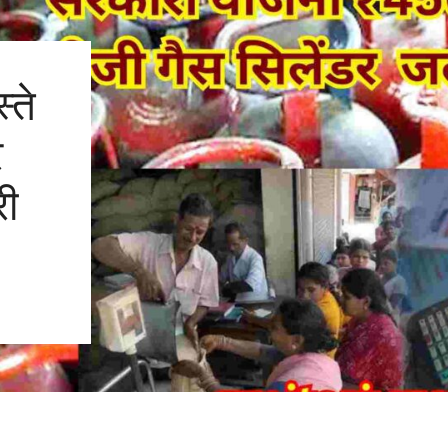
्ते
र
री