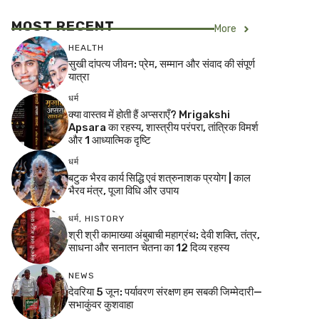
MOST RECENT
More
HEALTH
सुखी दांपत्य जीवन: प्रेम, सम्मान और संवाद की संपूर्ण
यात्रा
धर्म
क्या वास्तव में होती हैं अप्सराएँ? Mrigakshi
Apsara का रहस्य, शास्त्रीय परंपरा, तांत्रिक विमर्श
और 1 आध्यात्मिक दृष्टि
धर्म
बटुक भैरव कार्य सिद्धि एवं शत्रुनाशक प्रयोग | काल
भैरव मंत्र, पूजा विधि और उपाय
धर्म
,
HISTORY
श्री श्री कामाख्या अंबुबाची महाग्रंथ: देवी शक्ति, तंत्र,
साधना और सनातन चेतना का 12 दिव्य रहस्य
NEWS
देवरिया 5 जून: पर्यावरण संरक्षण हम सबकी जिम्मेदारी—
सभाकुंवर कुशवाहा