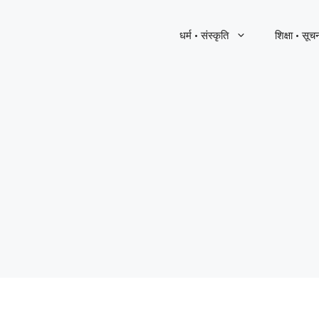
धर्म · संस्कृति
शिक्षा · सूच