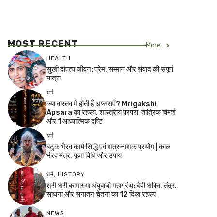
MOST RECENT
More
HEALTH
सुखी दांपत्य जीवन: प्रेम, सम्मान और संवाद की संपूर्ण
यात्रा
धर्म
क्या वास्तव में होती हैं अप्सराएँ? Mrigakshi
Apsara का रहस्य, शास्त्रीय परंपरा, तांत्रिक विमर्श
और 1 आध्यात्मिक दृष्टि
धर्म
बटुक भैरव कार्य सिद्धि एवं शत्रुनाशक प्रयोग | काल
भैरव मंत्र, पूजा विधि और उपाय
धर्म
,
HISTORY
श्री श्री कामाख्या अंबुबाची महाग्रंथ: देवी शक्ति, तंत्र,
साधना और सनातन चेतना का 12 दिव्य रहस्य
NEWS