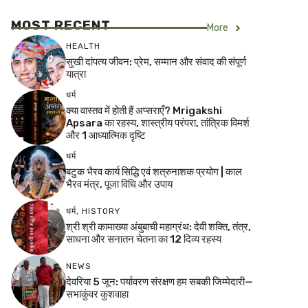
MOST RECENT
More
HEALTH
सुखी दांपत्य जीवन: प्रेम, सम्मान और संवाद की संपूर्ण
यात्रा
धर्म
क्या वास्तव में होती हैं अप्सराएँ? Mrigakshi
Apsara का रहस्य, शास्त्रीय परंपरा, तांत्रिक विमर्श
और 1 आध्यात्मिक दृष्टि
धर्म
बटुक भैरव कार्य सिद्धि एवं शत्रुनाशक प्रयोग | काल
भैरव मंत्र, पूजा विधि और उपाय
धर्म
,
HISTORY
श्री श्री कामाख्या अंबुबाची महाग्रंथ: देवी शक्ति, तंत्र,
साधना और सनातन चेतना का 12 दिव्य रहस्य
NEWS
देवरिया 5 जून: पर्यावरण संरक्षण हम सबकी जिम्मेदारी—
सभाकुंवर कुशवाहा