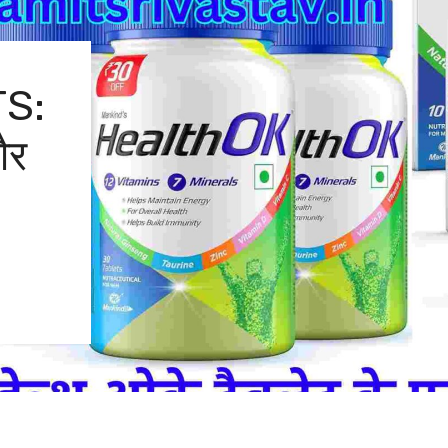
S:
और