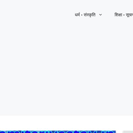
धर्म · संस्कृति
शिक्षा · सूच