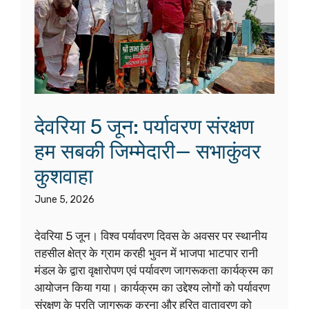
करना छोड़ देंगे। भैरव कृपा प्राप्त …
Read more
श्री श्री कामाख्या अंबुबाची
महाग्रंथ: देवी शक्ति, तंत्र, साधना
और सनातन चेतना का 12 दिव्य
रहस्य