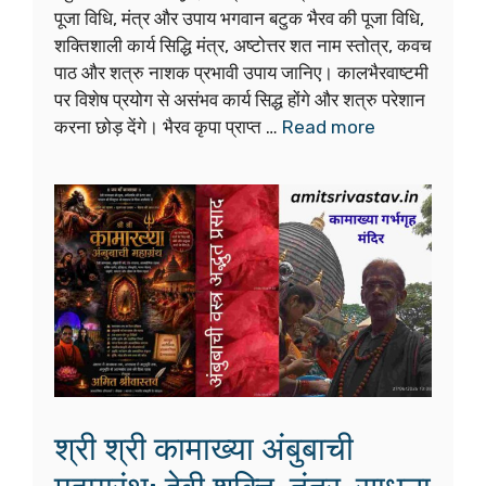
MRIGAKSHI APSARA का
रहस्य, शास्त्रीय परंपरा, तांत्रिक
विमर्श और 1 आध्यात्मिक दृष्टि
July 9, 2026
क्या अप्सराएँ केवल पौराणिक कथा हैं या भारतीय शास्त्रों का
गहन प्रतीक? Mrigakshi Apsara मृगाक्षी अप्सरा, वैदिक
संदर्भ, शक्ति परंपरा और शोधपरक तंत्र-मंत्र साधना विधि-
विधान के साथ विश्लेषण पढ़ें। पवित्र पुस्तक ज्ञान गंगा शिर्षक
मृगाक्षी अप्सरा साधना महाग्रंथ mrigakshi apsara
mantra सम्पूर्ण विधि-विधान सहित amozan पर
eBook एवं प्रिंट बुक अल्प मूल्य 99 रूपये में …
Read
more