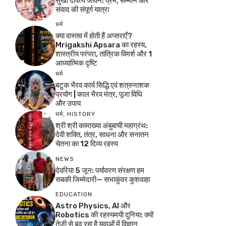
सुखी दांपत्य जीवन: प्रेम, सम्मान और
संवाद की संपूर्ण यात्रा
धर्म
क्या वास्तव में होती हैं अप्सराएँ?
Mrigakshi Apsara का रहस्य,
शास्त्रीय परंपरा, तांत्रिक विमर्श और 1
आध्यात्मिक दृष्टि
धर्म
बटुक भैरव कार्य सिद्धि एवं शत्रुनाशक
प्रयोग | काल भैरव मंत्र, पूजा विधि
और उपाय
धर्म
,
HISTORY
श्री श्री कामाख्या अंबुबाची महाग्रंथ:
देवी शक्ति, तंत्र, साधना और सनातन
चेतना का 12 दिव्य रहस्य
NEWS
देवरिया 5 जून: पर्यावरण संरक्षण हम
सबकी जिम्मेदारी— सभाकुंवर कुशवाहा
EDUCATION
Astro Physics, AI और
Robotics की रहस्यमयी दुनिया: क्यों
तेजी से बढ़ रहा है युवाओं में विज्ञान