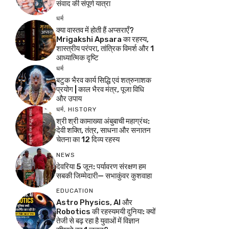
संवाद की संपूर्ण यात्रा
धर्म
क्या वास्तव में होती हैं अप्सराएँ?
Mrigakshi Apsara का रहस्य,
शास्त्रीय परंपरा, तांत्रिक विमर्श और 1
आध्यात्मिक दृष्टि
धर्म
बटुक भैरव कार्य सिद्धि एवं शत्रुनाशक
प्रयोग | काल भैरव मंत्र, पूजा विधि
और उपाय
धर्म
,
HISTORY
श्री श्री कामाख्या अंबुबाची महाग्रंथ:
देवी शक्ति, तंत्र, साधना और सनातन
चेतना का 12 दिव्य रहस्य
NEWS
देवरिया 5 जून: पर्यावरण संरक्षण हम
सबकी जिम्मेदारी— सभाकुंवर कुशवाहा
EDUCATION
Astro Physics, AI और
Robotics की रहस्यमयी दुनिया: क्यों
तेजी से बढ़ रहा है युवाओं में विज्ञान