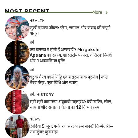
MOST RECENT
More
HEALTH
सुखी दांपत्य जीवन: प्रेम, सम्मान और संवाद की संपूर्ण
यात्रा
धर्म
क्या वास्तव में होती हैं अप्सराएँ? Mrigakshi
Apsara का रहस्य, शास्त्रीय परंपरा, तांत्रिक विमर्श
और 1 आध्यात्मिक दृष्टि
धर्म
बटुक भैरव कार्य सिद्धि एवं शत्रुनाशक प्रयोग | काल
भैरव मंत्र, पूजा विधि और उपाय
धर्म
,
HISTORY
श्री श्री कामाख्या अंबुबाची महाग्रंथ: देवी शक्ति, तंत्र,
साधना और सनातन चेतना का 12 दिव्य रहस्य
NEWS
देवरिया 5 जून: पर्यावरण संरक्षण हम सबकी जिम्मेदारी—
सभाकुंवर कुशवाहा