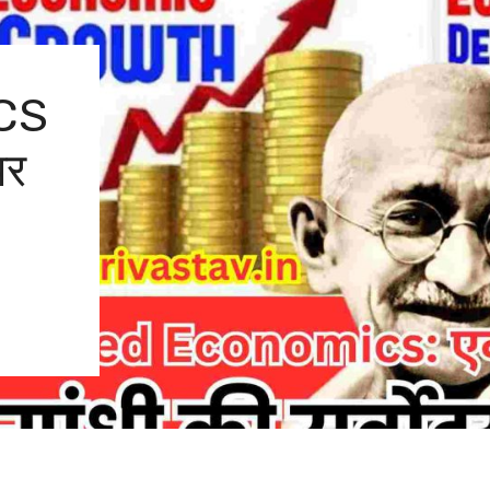
CS
पर