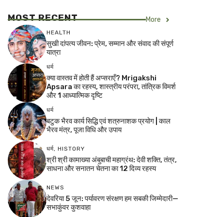
MOST RECENT
More
HEALTH
सुखी दांपत्य जीवन: प्रेम, सम्मान और संवाद की संपूर्ण
यात्रा
धर्म
क्या वास्तव में होती हैं अप्सराएँ? Mrigakshi
Apsara का रहस्य, शास्त्रीय परंपरा, तांत्रिक विमर्श
और 1 आध्यात्मिक दृष्टि
धर्म
बटुक भैरव कार्य सिद्धि एवं शत्रुनाशक प्रयोग | काल
भैरव मंत्र, पूजा विधि और उपाय
धर्म
,
HISTORY
श्री श्री कामाख्या अंबुबाची महाग्रंथ: देवी शक्ति, तंत्र,
साधना और सनातन चेतना का 12 दिव्य रहस्य
NEWS
देवरिया 5 जून: पर्यावरण संरक्षण हम सबकी जिम्मेदारी—
सभाकुंवर कुशवाहा