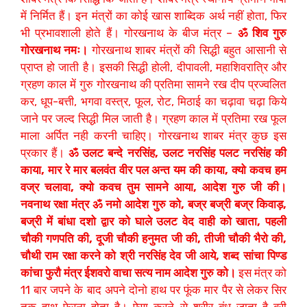
में निर्मित हैं। इन मंत्रों का कोई खास शाब्दिक अर्थ नहीं होता, फिर
भी प्रभावशाली होते हैं। गोरखनाथ के बीज मंत्र –
ॐ शिव गुरु
गोरखनाथ नमः।
गोरखनाथ शाबर मंत्रों की सिद्धी बहुत आसानी से
प्राप्त हो जाती है। इसकी सिद्धी होली, दीपावली, महाशिवरात्रि और
ग्रहण काल में गुरु गोरखनाथ की प्रतिमा सामने रख दीप प्रज्वलित
कर, धूप-बत्ती, भगवा वस्त्र, फूल, रोट, मिठाई का चढ़ावा चढ़ा किये
जाने पर जल्द सिद्धी मिल जाती है। ग्रहण काल में प्रतिमा रख फूल
माला अर्पित नही करनी चाहिए। गोरखनाथ शाबर मंत्र कुछ इस
प्रकार हैं।
ॐ उलट बन्दे नरसिंह, उलट नरसिंह पलट नरसिंह की
काया, मार रे मार बलवंत वीर पल अन्त यम की काया, क्यो कवच हम
वज्र चलावा, क्यो कवच तुम सामने आया, आदेश गुरु जी की।
नवनाथ रक्षा मंत्र ॐ नमो आदेश गुरु को, बज्र बज्री बज्र किवाड़,
बज्री में बांधा दशो द्वार को घाले उलट वेद वाही को खाता, पहली
चौकी गणपति की, दूजी चौकी हनुमत जी की, तीजी चौकी भैरो की,
चौथी राम रक्षा करने को श्री नरसिंह देव जी आये, शब्द सांचा पिण्ड
कांचा फुरौ मंत्र ईशवरो वाचा सत्य नाम आदेश गुरु को।
इस मंत्र को
11 बार जपने के बाद अपने दोनो हाथ पर फूंक मार पैर से लेकर सिर
तक हाथ फेरना होता है। ऐसा करने से शरीर बंध जाता है बुरी