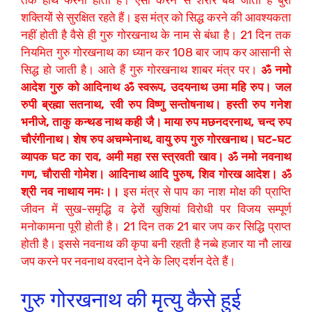
शक्तियों से सुरक्षित रहते हैं। इस मंत्र को सिद्ध करने की आवश्यकता
नहीं होती है वैसे ही गुरु गोरखनाथ के नाम से बंधा है। 21 दिन तक
नियमित गुरु गोरखनाथ का ध्यान कर 108 बार जाप कर आसानी से
सिद्ध हो जाती है। आते हैं गुरु गोरखनाथ शाबर मंत्र पर।
ॐ नमो
आदेश गुरु को आदिनाथ ॐ स्वरूप, उदयनाथ उमा महि रुप। जल
रुपी ब्रह्मा सतनाथ, रवी रुप विष्णु सन्तोषनाथ। हस्ती रुप गनेश
भनीजे, ताकु कन्थड नाथ कही जै। माया रुप मछनदरनाथ, चन्द रुप
चौरंगीनाथ। शेष रुप अचम्भेनाथ, वायु रुप गुरु गोरखनाथ। घट-घट
व्यापक घट का राव, अमी महा रस स्त्रवती खाव। ॐ नमो नवनाथ
गण, चौरासी गोमेश। आदिनाथ आदि पुरुष, शिव गोरख आदेश। ॐ
श्री नव नाथाय नमः।।
इस मंत्र से पाप का नाश मोक्ष की प्राप्ति
जीवन में सुख-समृद्धि व ढ़ेरों खुशियां विरोधी पर विजय सम्पूर्ण
मनोकामना पूरी होती है। 21 दिन तक 21 बार जप कर सिद्धि प्राप्त
होती है। इससे नवनाथ की कृपा बनी रहती है नब्बे हजार या नौ लाख
जप करने पर नवनाथ वरदान देने के लिए दर्शन देते हैं।
गुरु गोरखनाथ की मृत्यु कैसे हुई