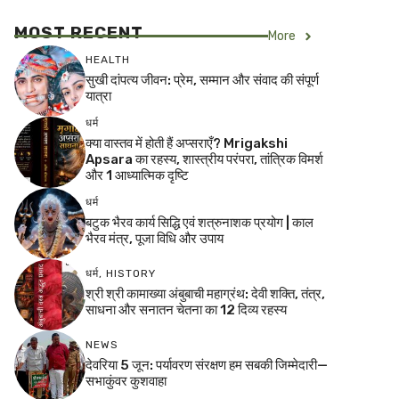
MOST RECENT
More
HEALTH
सुखी दांपत्य जीवन: प्रेम, सम्मान और संवाद की संपूर्ण
यात्रा
धर्म
क्या वास्तव में होती हैं अप्सराएँ? Mrigakshi
Apsara का रहस्य, शास्त्रीय परंपरा, तांत्रिक विमर्श
और 1 आध्यात्मिक दृष्टि
धर्म
बटुक भैरव कार्य सिद्धि एवं शत्रुनाशक प्रयोग | काल
भैरव मंत्र, पूजा विधि और उपाय
धर्म
,
HISTORY
श्री श्री कामाख्या अंबुबाची महाग्रंथ: देवी शक्ति, तंत्र,
साधना और सनातन चेतना का 12 दिव्य रहस्य
NEWS
देवरिया 5 जून: पर्यावरण संरक्षण हम सबकी जिम्मेदारी—
सभाकुंवर कुशवाहा