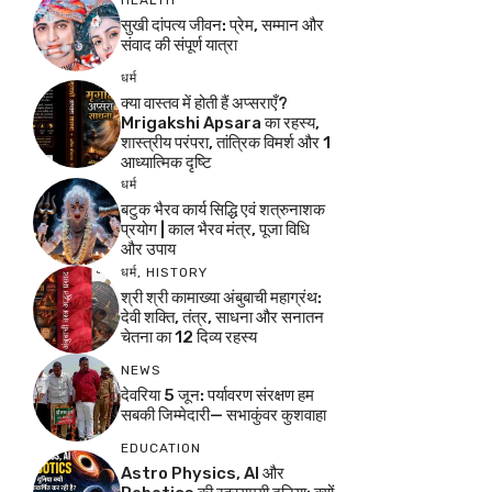
HEALTH
सुखी दांपत्य जीवन: प्रेम, सम्मान और
संवाद की संपूर्ण यात्रा
धर्म
क्या वास्तव में होती हैं अप्सराएँ?
Mrigakshi Apsara का रहस्य,
शास्त्रीय परंपरा, तांत्रिक विमर्श और 1
आध्यात्मिक दृष्टि
धर्म
बटुक भैरव कार्य सिद्धि एवं शत्रुनाशक
प्रयोग | काल भैरव मंत्र, पूजा विधि
और उपाय
धर्म
,
HISTORY
श्री श्री कामाख्या अंबुबाची महाग्रंथ:
देवी शक्ति, तंत्र, साधना और सनातन
चेतना का 12 दिव्य रहस्य
NEWS
देवरिया 5 जून: पर्यावरण संरक्षण हम
सबकी जिम्मेदारी— सभाकुंवर कुशवाहा
EDUCATION
Astro Physics, AI और