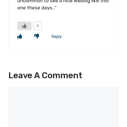
uncommon to see a nice weblog like this
one these days…”
0
Reply
Leave A Comment
Comment