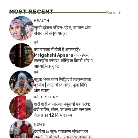
MOST RECENT
More
HEALTH
सुखी दांपत्य जीवन: प्रेम, सम्मान और
संवाद की संपूर्ण यात्रा
धर्म
क्या वास्तव में होती हैं अप्सराएँ?
Mrigakshi Apsara का रहस्य,
शास्त्रीय परंपरा, तांत्रिक विमर्श और 1
आध्यात्मिक दृष्टि
धर्म
बटुक भैरव कार्य सिद्धि एवं शत्रुनाशक
प्रयोग | काल भैरव मंत्र, पूजा विधि
और उपाय
धर्म
,
HISTORY
श्री श्री कामाख्या अंबुबाची महाग्रंथ:
देवी शक्ति, तंत्र, साधना और सनातन
चेतना का 12 दिव्य रहस्य
NEWS
देवरिया 5 जून: पर्यावरण संरक्षण हम
सबकी जिम्मेदारी— सभाकुंवर कुशवाहा