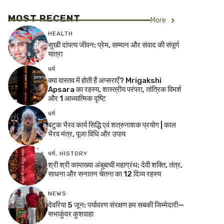
MOST RECENT
More
HEALTH
सुखी दांपत्य जीवन: प्रेम, सम्मान और संवाद की संपूर्ण
यात्रा
धर्म
क्या वास्तव में होती हैं अप्सराएँ? Mrigakshi
Apsara का रहस्य, शास्त्रीय परंपरा, तांत्रिक विमर्श
और 1 आध्यात्मिक दृष्टि
धर्म
बटुक भैरव कार्य सिद्धि एवं शत्रुनाशक प्रयोग | काल
भैरव मंत्र, पूजा विधि और उपाय
धर्म
,
HISTORY
श्री श्री कामाख्या अंबुबाची महाग्रंथ: देवी शक्ति, तंत्र,
साधना और सनातन चेतना का 12 दिव्य रहस्य
NEWS
देवरिया 5 जून: पर्यावरण संरक्षण हम सबकी जिम्मेदारी—
सभाकुंवर कुशवाहा