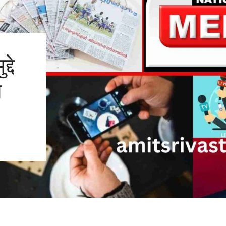
्दे
ा