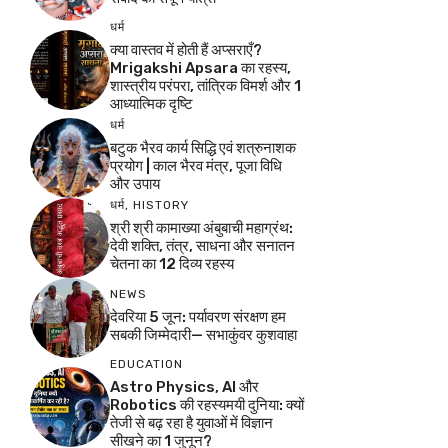
धर्म
क्या वास्तव में होती हैं अप्सराएँ?
Mrigakshi Apsara का रहस्य,
शास्त्रीय परंपरा, तांत्रिक विमर्श और 1
आध्यात्मिक दृष्टि
धर्म
बटुक भैरव कार्य सिद्धि एवं शत्रुनाशक
प्रयोग | काल भैरव मंत्र, पूजा विधि
और उपाय
धर्म
,
HISTORY
श्री श्री कामाख्या अंबुबाची महाग्रंथ:
देवी शक्ति, तंत्र, साधना और सनातन
चेतना का 12 दिव्य रहस्य
NEWS
देवरिया 5 जून: पर्यावरण संरक्षण हम
सबकी जिम्मेदारी— सभाकुंवर कुशवाहा
EDUCATION
Astro Physics, AI और
Robotics की रहस्यमयी दुनिया: क्यों
तेजी से बढ़ रहा है युवाओं में विज्ञान
सीखने का 1 जुनून?