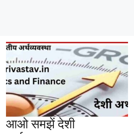
आओ समझें देशी