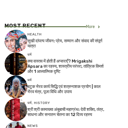
MOST RECENT
More
HEALTH
सुखी दांपत्य जीवन: प्रेम, सम्मान और संवाद की संपूर्ण
यात्रा
धर्म
क्या वास्तव में होती हैं अप्सराएँ? Mrigakshi
Apsara का रहस्य, शास्त्रीय परंपरा, तांत्रिक विमर्श
और 1 आध्यात्मिक दृष्टि
धर्म
बटुक भैरव कार्य सिद्धि एवं शत्रुनाशक प्रयोग | काल
भैरव मंत्र, पूजा विधि और उपाय
धर्म
,
HISTORY
श्री श्री कामाख्या अंबुबाची महाग्रंथ: देवी शक्ति, तंत्र,
साधना और सनातन चेतना का 12 दिव्य रहस्य
NEWS