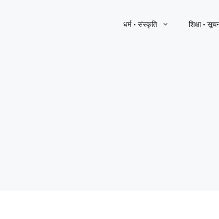
धर्म · संस्कृति
शिक्षा · सूच