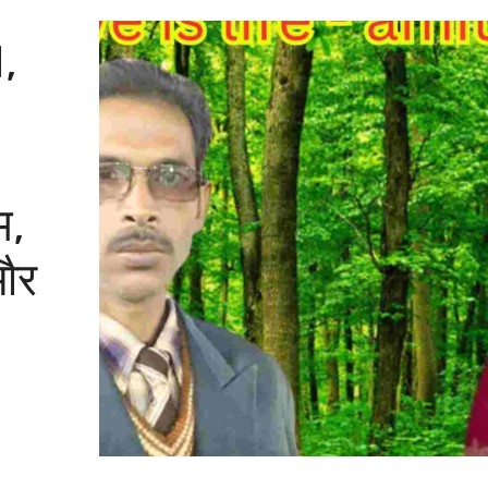
,
म,
 और