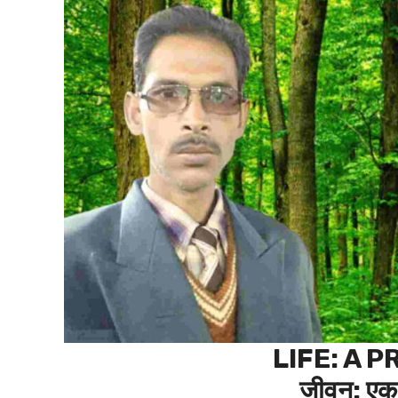
LIFE: A 
जीवन: एक