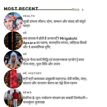
MOST RECENT
More
HEALTH
सुखी दांपत्य जीवन: प्रेम, सम्मान और संवाद की संपूर्ण
यात्रा
धर्म
क्या वास्तव में होती हैं अप्सराएँ? Mrigakshi
Apsara का रहस्य, शास्त्रीय परंपरा, तांत्रिक विमर्श
और 1 आध्यात्मिक दृष्टि
धर्म
बटुक भैरव कार्य सिद्धि एवं शत्रुनाशक प्रयोग | काल
भैरव मंत्र, पूजा विधि और उपाय
धर्म
,
HISTORY
श्री श्री कामाख्या अंबुबाची महाग्रंथ: देवी शक्ति, तंत्र,
साधना और सनातन चेतना का 12 दिव्य रहस्य
NEWS
देवरिया 5 जून: पर्यावरण संरक्षण हम सबकी जिम्मेदारी—
सभाकुंवर कुशवाहा