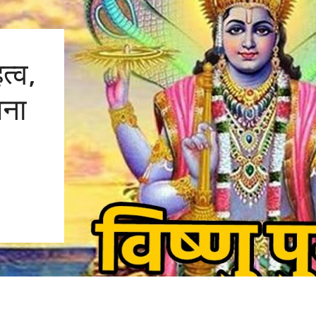
त्व,
सना