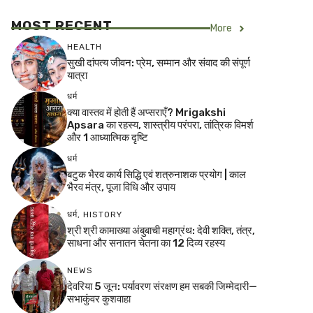
MOST RECENT
More
HEALTH
सुखी दांपत्य जीवन: प्रेम, सम्मान और संवाद की संपूर्ण
यात्रा
धर्म
क्या वास्तव में होती हैं अप्सराएँ? Mrigakshi
Apsara का रहस्य, शास्त्रीय परंपरा, तांत्रिक विमर्श
और 1 आध्यात्मिक दृष्टि
धर्म
बटुक भैरव कार्य सिद्धि एवं शत्रुनाशक प्रयोग | काल
भैरव मंत्र, पूजा विधि और उपाय
धर्म
,
HISTORY
श्री श्री कामाख्या अंबुबाची महाग्रंथ: देवी शक्ति, तंत्र,
साधना और सनातन चेतना का 12 दिव्य रहस्य
NEWS
देवरिया 5 जून: पर्यावरण संरक्षण हम सबकी जिम्मेदारी—
सभाकुंवर कुशवाहा