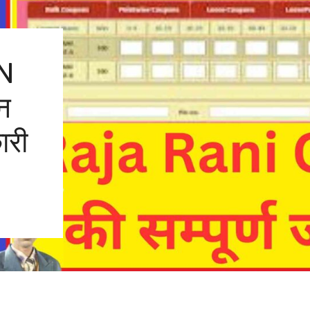
N
न
ारी