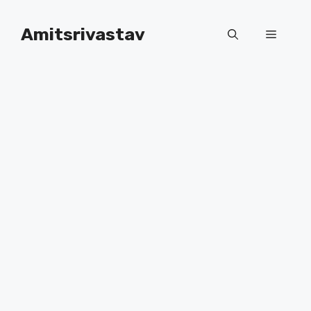
Skip
to
Amitsrivastav
Menu
content