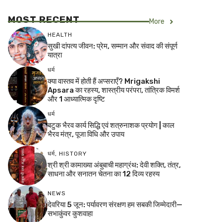
MOST RECENT
More
HEALTH
सुखी दांपत्य जीवन: प्रेम, सम्मान और संवाद की संपूर्ण
यात्रा
धर्म
क्या वास्तव में होती हैं अप्सराएँ? Mrigakshi
Apsara का रहस्य, शास्त्रीय परंपरा, तांत्रिक विमर्श
और 1 आध्यात्मिक दृष्टि
धर्म
बटुक भैरव कार्य सिद्धि एवं शत्रुनाशक प्रयोग | काल
भैरव मंत्र, पूजा विधि और उपाय
धर्म
,
HISTORY
श्री श्री कामाख्या अंबुबाची महाग्रंथ: देवी शक्ति, तंत्र,
साधना और सनातन चेतना का 12 दिव्य रहस्य
NEWS
देवरिया 5 जून: पर्यावरण संरक्षण हम सबकी जिम्मेदारी—
सभाकुंवर कुशवाहा