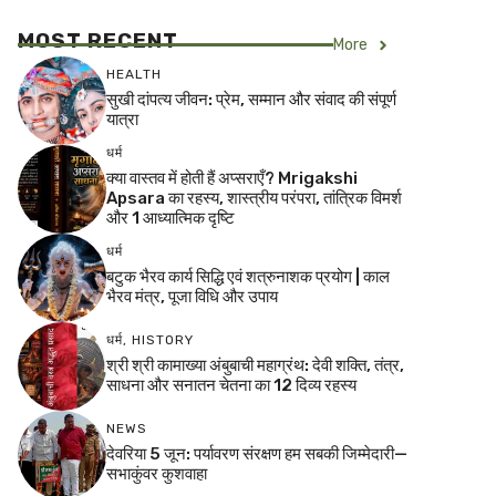
MOST RECENT
More
HEALTH
सुखी दांपत्य जीवन: प्रेम, सम्मान और संवाद की संपूर्ण
यात्रा
धर्म
क्या वास्तव में होती हैं अप्सराएँ? Mrigakshi
Apsara का रहस्य, शास्त्रीय परंपरा, तांत्रिक विमर्श
और 1 आध्यात्मिक दृष्टि
धर्म
बटुक भैरव कार्य सिद्धि एवं शत्रुनाशक प्रयोग | काल
भैरव मंत्र, पूजा विधि और उपाय
धर्म
,
HISTORY
श्री श्री कामाख्या अंबुबाची महाग्रंथ: देवी शक्ति, तंत्र,
साधना और सनातन चेतना का 12 दिव्य रहस्य
NEWS
देवरिया 5 जून: पर्यावरण संरक्षण हम सबकी जिम्मेदारी—
सभाकुंवर कुशवाहा