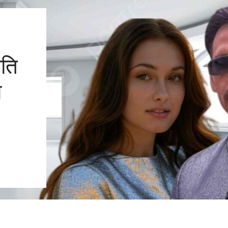
गति
ा