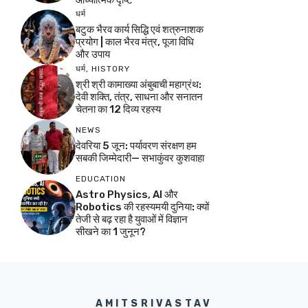
धर्म
बटुक भैरव कार्य सिद्धि एवं शत्रुनाशक
प्रयोग | काल भैरव मंत्र, पूजा विधि
और उपाय
धर्म
,
HISTORY
श्री श्री कामाख्या अंबुबाची महाग्रंथ:
देवी शक्ति, तंत्र, साधना और सनातन
चेतना का 12 दिव्य रहस्य
NEWS
देवरिया 5 जून: पर्यावरण संरक्षण हम
सबकी जिम्मेदारी— सभाकुंवर कुशवाहा
EDUCATION
Astro Physics, AI और
Robotics की रहस्यमयी दुनिया: क्यों
तेजी से बढ़ रहा है युवाओं में विज्ञान
सीखने का 1 जुनून?
AMITSRIVASTAV