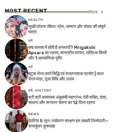
MOST RECENT
More
HEALTH
सुखी दांपत्य जीवन: प्रेम, सम्मान और संवाद की संपूर्ण
यात्रा
धर्म
क्या वास्तव में होती हैं अप्सराएँ? Mrigakshi
Apsara का रहस्य, शास्त्रीय परंपरा, तांत्रिक विमर्श
और 1 आध्यात्मिक दृष्टि
धर्म
बटुक भैरव कार्य सिद्धि एवं शत्रुनाशक प्रयोग | काल
भैरव मंत्र, पूजा विधि और उपाय
धर्म
,
HISTORY
श्री श्री कामाख्या अंबुबाची महाग्रंथ: देवी शक्ति, तंत्र,
साधना और सनातन चेतना का 12 दिव्य रहस्य
NEWS
देवरिया 5 जून: पर्यावरण संरक्षण हम सबकी जिम्मेदारी—
सभाकुंवर कुशवाहा