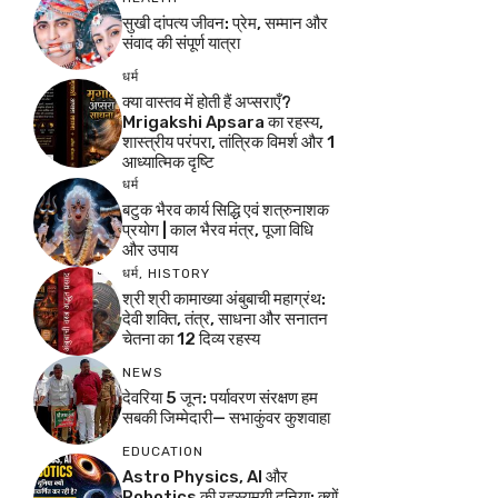
सुखी दांपत्य जीवन: प्रेम, सम्मान और
संवाद की संपूर्ण यात्रा
धर्म
क्या वास्तव में होती हैं अप्सराएँ?
Mrigakshi Apsara का रहस्य,
शास्त्रीय परंपरा, तांत्रिक विमर्श और 1
आध्यात्मिक दृष्टि
धर्म
बटुक भैरव कार्य सिद्धि एवं शत्रुनाशक
प्रयोग | काल भैरव मंत्र, पूजा विधि
और उपाय
धर्म
,
HISTORY
श्री श्री कामाख्या अंबुबाची महाग्रंथ:
देवी शक्ति, तंत्र, साधना और सनातन
चेतना का 12 दिव्य रहस्य
NEWS
देवरिया 5 जून: पर्यावरण संरक्षण हम
सबकी जिम्मेदारी— सभाकुंवर कुशवाहा
EDUCATION
Astro Physics, AI और
Robotics की रहस्यमयी दुनिया: क्यों