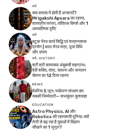
धर्म
क्या वास्तव में होती हैं अप्सराएँ?
Mrigakshi Apsara का रहस्य,
शास्त्रीय परंपरा, तांत्रिक विमर्श और 1
आध्यात्मिक दृष्टि
धर्म
बटुक भैरव कार्य सिद्धि एवं शत्रुनाशक
प्रयोग | काल भैरव मंत्र, पूजा विधि
और उपाय
धर्म
,
HISTORY
श्री श्री कामाख्या अंबुबाची महाग्रंथ:
देवी शक्ति, तंत्र, साधना और सनातन
चेतना का 12 दिव्य रहस्य
NEWS
देवरिया 5 जून: पर्यावरण संरक्षण हम
सबकी जिम्मेदारी— सभाकुंवर कुशवाहा
EDUCATION
Astro Physics, AI और
Robotics की रहस्यमयी दुनिया: क्यों
तेजी से बढ़ रहा है युवाओं में विज्ञान
सीखने का 1 जुनून?