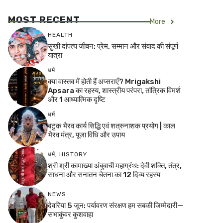
MOST RECENT
More
HEALTH
सुखी दांपत्य जीवन: प्रेम, सम्मान और संवाद की संपूर्ण
यात्रा
धर्म
क्या वास्तव में होती हैं अप्सराएँ? Mrigakshi
Apsara का रहस्य, शास्त्रीय परंपरा, तांत्रिक विमर्श
और 1 आध्यात्मिक दृष्टि
धर्म
बटुक भैरव कार्य सिद्धि एवं शत्रुनाशक प्रयोग | काल
भैरव मंत्र, पूजा विधि और उपाय
धर्म
,
HISTORY
श्री श्री कामाख्या अंबुबाची महाग्रंथ: देवी शक्ति, तंत्र,
साधना और सनातन चेतना का 12 दिव्य रहस्य
NEWS
देवरिया 5 जून: पर्यावरण संरक्षण हम सबकी जिम्मेदारी—
सभाकुंवर कुशवाहा