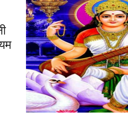
नी
्यम