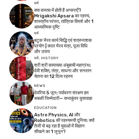
धर्म
क्या वास्तव में होती हैं अप्सराएँ?
Mrigakshi Apsara का रहस्य,
शास्त्रीय परंपरा, तांत्रिक विमर्श और 1
आध्यात्मिक दृष्टि
धर्म
बटुक भैरव कार्य सिद्धि एवं शत्रुनाशक
प्रयोग | काल भैरव मंत्र, पूजा विधि
और उपाय
धर्म
,
HISTORY
श्री श्री कामाख्या अंबुबाची महाग्रंथ:
देवी शक्ति, तंत्र, साधना और सनातन
चेतना का 12 दिव्य रहस्य
NEWS
देवरिया 5 जून: पर्यावरण संरक्षण हम
सबकी जिम्मेदारी— सभाकुंवर कुशवाहा
EDUCATION
Astro Physics, AI और
Robotics की रहस्यमयी दुनिया: क्यों
तेजी से बढ़ रहा है युवाओं में विज्ञान
सीखने का 1 जुनून?