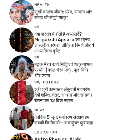
HEALTH
सुखी दांपत्य जीवन: प्रेम, सम्मान और
संवाद की संपूर्ण यात्रा
धर्म
क्या वास्तव में होती हैं अप्सराएँ?
Mrigakshi Apsara का रहस्य,
शास्त्रीय परंपरा, तांत्रिक विमर्श और 1
आध्यात्मिक दृष्टि
धर्म
बटुक भैरव कार्य सिद्धि एवं शत्रुनाशक
प्रयोग | काल भैरव मंत्र, पूजा विधि
और उपाय
धर्म
,
HISTORY
श्री श्री कामाख्या अंबुबाची महाग्रंथ:
देवी शक्ति, तंत्र, साधना और सनातन
चेतना का 12 दिव्य रहस्य
NEWS
देवरिया 5 जून: पर्यावरण संरक्षण हम
सबकी जिम्मेदारी— सभाकुंवर कुशवाहा
EDUCATION
Astro Physics, AI और