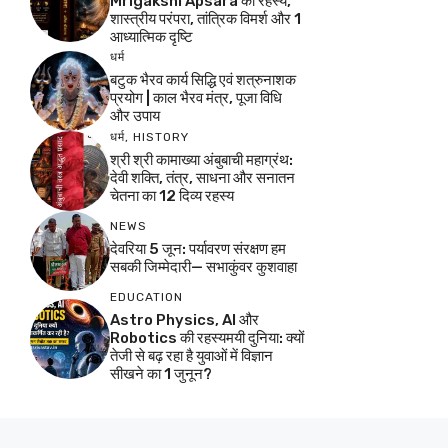
Mrigakshi Apsara का रहस्य,
शास्त्रीय परंपरा, तांत्रिक विमर्श और 1
आध्यात्मिक दृष्टि
धर्म
बटुक भैरव कार्य सिद्धि एवं शत्रुनाशक
प्रयोग | काल भैरव मंत्र, पूजा विधि
और उपाय
धर्म
,
HISTORY
श्री श्री कामाख्या अंबुबाची महाग्रंथ:
देवी शक्ति, तंत्र, साधना और सनातन
चेतना का 12 दिव्य रहस्य
NEWS
देवरिया 5 जून: पर्यावरण संरक्षण हम
सबकी जिम्मेदारी— सभाकुंवर कुशवाहा
EDUCATION
Astro Physics, AI और
Robotics की रहस्यमयी दुनिया: क्यों
तेजी से बढ़ रहा है युवाओं में विज्ञान
सीखने का 1 जुनून?