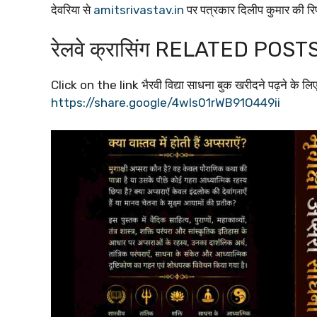
देवरिया से
amitsrivastav.in
पर पत्रकार दिलीप कुमार की रिप
रेलवे क्रासिंग RELATED POST
Click on the link भैरवी विद्या साधना बुक खरीदने पढ़ने के लिए
https://share.google/4wls01rWB91O449ii