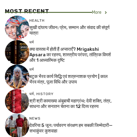
MOST RECENT
More
HEALTH
सुखी दांपत्य जीवन: प्रेम, सम्मान और संवाद की संपूर्ण
यात्रा
धर्म
क्या वास्तव में होती हैं अप्सराएँ? Mrigakshi
Apsara का रहस्य, शास्त्रीय परंपरा, तांत्रिक विमर्श
और 1 आध्यात्मिक दृष्टि
धर्म
बटुक भैरव कार्य सिद्धि एवं शत्रुनाशक प्रयोग | काल
भैरव मंत्र, पूजा विधि और उपाय
धर्म
,
HISTORY
श्री श्री कामाख्या अंबुबाची महाग्रंथ: देवी शक्ति, तंत्र,
साधना और सनातन चेतना का 12 दिव्य रहस्य
NEWS
देवरिया 5 जून: पर्यावरण संरक्षण हम सबकी जिम्मेदारी—
सभाकुंवर कुशवाहा