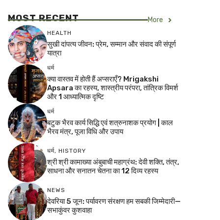
MOST RECENT
More
HEALTH
सुखी दांपत्य जीवन: प्रेम, सम्मान और संवाद की संपूर्ण
यात्रा
धर्म
क्या वास्तव में होती हैं अप्सराएँ? Mrigakshi
Apsara का रहस्य, शास्त्रीय परंपरा, तांत्रिक विमर्श
और 1 आध्यात्मिक दृष्टि
धर्म
बटुक भैरव कार्य सिद्धि एवं शत्रुनाशक प्रयोग | काल
भैरव मंत्र, पूजा विधि और उपाय
धर्म
,
HISTORY
श्री श्री कामाख्या अंबुबाची महाग्रंथ: देवी शक्ति, तंत्र,
साधना और सनातन चेतना का 12 दिव्य रहस्य
NEWS
देवरिया 5 जून: पर्यावरण संरक्षण हम सबकी जिम्मेदारी—
सभाकुंवर कुशवाहा