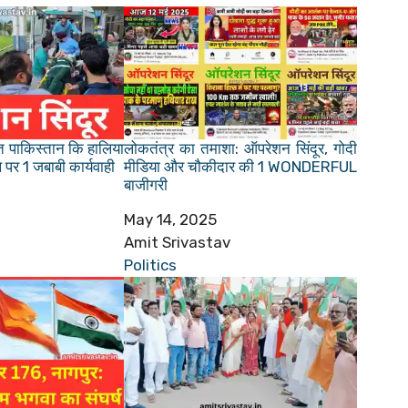
त पाकिस्तान कि हालिया
लोकतंत्र का तमाशा: ऑपरेशन सिंदूर, गोदी
पर 1 जबाबी कार्यवाही
मीडिया और चौकीदार की 1 WONDERFUL
बाजीगरी
Date
May 14, 2025
Author
Amit Srivastav
In relation to
Politics