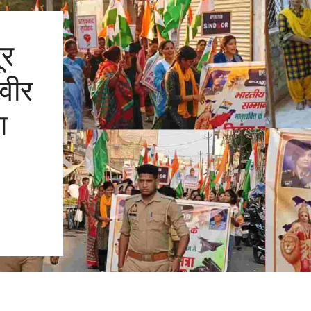
ूर
 वीर
ा