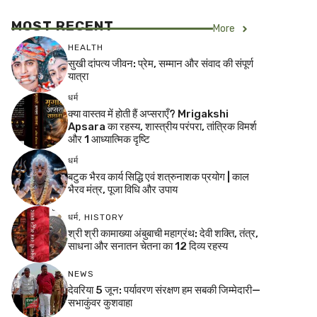
MOST RECENT
More
HEALTH
सुखी दांपत्य जीवन: प्रेम, सम्मान और संवाद की संपूर्ण
यात्रा
धर्म
क्या वास्तव में होती हैं अप्सराएँ? Mrigakshi
Apsara का रहस्य, शास्त्रीय परंपरा, तांत्रिक विमर्श
और 1 आध्यात्मिक दृष्टि
धर्म
बटुक भैरव कार्य सिद्धि एवं शत्रुनाशक प्रयोग | काल
भैरव मंत्र, पूजा विधि और उपाय
धर्म
,
HISTORY
श्री श्री कामाख्या अंबुबाची महाग्रंथ: देवी शक्ति, तंत्र,
साधना और सनातन चेतना का 12 दिव्य रहस्य
NEWS
देवरिया 5 जून: पर्यावरण संरक्षण हम सबकी जिम्मेदारी—
सभाकुंवर कुशवाहा