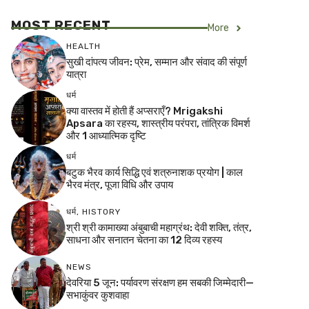
MOST RECENT
More
HEALTH
सुखी दांपत्य जीवन: प्रेम, सम्मान और संवाद की संपूर्ण
यात्रा
धर्म
क्या वास्तव में होती हैं अप्सराएँ? Mrigakshi
Apsara का रहस्य, शास्त्रीय परंपरा, तांत्रिक विमर्श
और 1 आध्यात्मिक दृष्टि
धर्म
बटुक भैरव कार्य सिद्धि एवं शत्रुनाशक प्रयोग | काल
भैरव मंत्र, पूजा विधि और उपाय
धर्म
,
HISTORY
श्री श्री कामाख्या अंबुबाची महाग्रंथ: देवी शक्ति, तंत्र,
साधना और सनातन चेतना का 12 दिव्य रहस्य
NEWS
देवरिया 5 जून: पर्यावरण संरक्षण हम सबकी जिम्मेदारी—
सभाकुंवर कुशवाहा