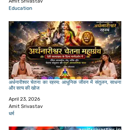
Author
Amit Srivastav
In relation to
Education
अर्धनारीश्वर चेतना का रहस्य: आधुनिक जीवन में संतुलन, साधना
और सत्य की खोज
Date
April 23, 2026
Author
Amit Srivastav
In relation to
धर्म