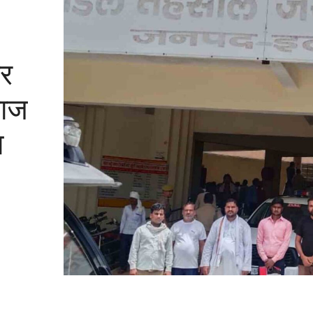
पर
माज
ा