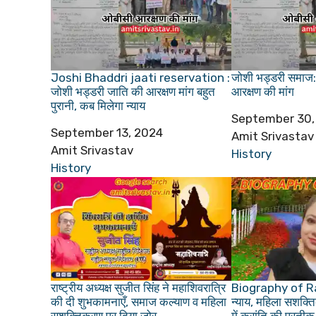
Joshi Bhaddri jaati reservation :
जोशी भड्डरी समाज: 
जोशी भड्डरी जाति की आरक्षण मांग बहुत
आरक्षण की मांग
पुरानी, कब मिलेगा न्याय
Date
September 30,
Date
September 13, 2024
Author
Amit Srivastav
Author
Amit Srivastav
In relation to
History
In relation to
History
राष्ट्रीय अध्यक्ष सुजीत सिंह ने महाशिवरात्रि
Biography of Ra
की दी शुभकामनाएँ, समाज कल्याण व महिला
न्याय, महिला सशक्तिक
सशक्तिकरण पर दिया जोर
में क्रांति की प्रतीक