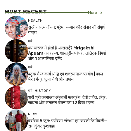
MOST RECENT
More
HEALTH
सुखी दांपत्य जीवन: प्रेम, सम्मान और संवाद की संपूर्ण
यात्रा
धर्म
क्या वास्तव में होती हैं अप्सराएँ? Mrigakshi
Apsara का रहस्य, शास्त्रीय परंपरा, तांत्रिक विमर्श
और 1 आध्यात्मिक दृष्टि
धर्म
बटुक भैरव कार्य सिद्धि एवं शत्रुनाशक प्रयोग | काल
भैरव मंत्र, पूजा विधि और उपाय
धर्म
,
HISTORY
श्री श्री कामाख्या अंबुबाची महाग्रंथ: देवी शक्ति, तंत्र,
साधना और सनातन चेतना का 12 दिव्य रहस्य
NEWS
देवरिया 5 जून: पर्यावरण संरक्षण हम सबकी जिम्मेदारी—
सभाकुंवर कुशवाहा