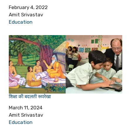
Date
February 4, 2022
Author
Amit Srivastav
In relation to
Education
शिक्षा की बदलती रूपरेखा
Date
March 11, 2024
Author
Amit Srivastav
In relation to
Education