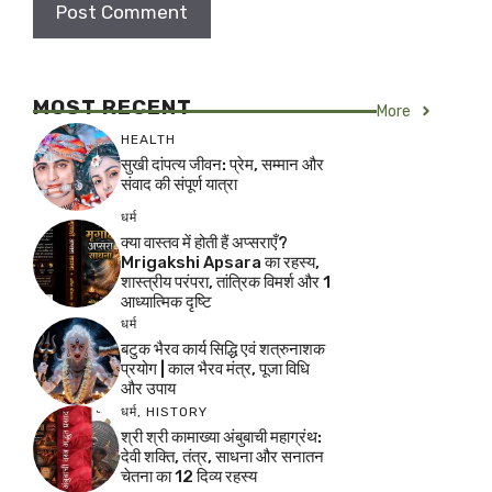
MOST RECENT
More
HEALTH
सुखी दांपत्य जीवन: प्रेम, सम्मान और
संवाद की संपूर्ण यात्रा
धर्म
क्या वास्तव में होती हैं अप्सराएँ?
Mrigakshi Apsara का रहस्य,
शास्त्रीय परंपरा, तांत्रिक विमर्श और 1
आध्यात्मिक दृष्टि
धर्म
बटुक भैरव कार्य सिद्धि एवं शत्रुनाशक
प्रयोग | काल भैरव मंत्र, पूजा विधि
और उपाय
धर्म
,
HISTORY
श्री श्री कामाख्या अंबुबाची महाग्रंथ:
देवी शक्ति, तंत्र, साधना और सनातन
चेतना का 12 दिव्य रहस्य