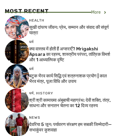
MOST RECENT
More
HEALTH
सुखी दांपत्य जीवन: प्रेम, सम्मान और संवाद की संपूर्ण
यात्रा
धर्म
क्या वास्तव में होती हैं अप्सराएँ? Mrigakshi
Apsara का रहस्य, शास्त्रीय परंपरा, तांत्रिक विमर्श
और 1 आध्यात्मिक दृष्टि
धर्म
बटुक भैरव कार्य सिद्धि एवं शत्रुनाशक प्रयोग | काल
भैरव मंत्र, पूजा विधि और उपाय
धर्म
,
HISTORY
श्री श्री कामाख्या अंबुबाची महाग्रंथ: देवी शक्ति, तंत्र,
साधना और सनातन चेतना का 12 दिव्य रहस्य
NEWS
देवरिया 5 जून: पर्यावरण संरक्षण हम सबकी जिम्मेदारी—
सभाकुंवर कुशवाहा