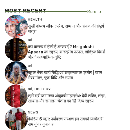
MOST RECENT
More
HEALTH
सुखी दांपत्य जीवन: प्रेम, सम्मान और संवाद की संपूर्ण
यात्रा
धर्म
क्या वास्तव में होती हैं अप्सराएँ? Mrigakshi
Apsara का रहस्य, शास्त्रीय परंपरा, तांत्रिक विमर्श
और 1 आध्यात्मिक दृष्टि
धर्म
बटुक भैरव कार्य सिद्धि एवं शत्रुनाशक प्रयोग | काल
भैरव मंत्र, पूजा विधि और उपाय
धर्म
,
HISTORY
श्री श्री कामाख्या अंबुबाची महाग्रंथ: देवी शक्ति, तंत्र,
साधना और सनातन चेतना का 12 दिव्य रहस्य
NEWS
देवरिया 5 जून: पर्यावरण संरक्षण हम सबकी जिम्मेदारी—
सभाकुंवर कुशवाहा