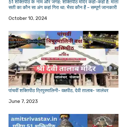
51 शक्तिपीठ के नाम और जगह: शक्तिपीठ मंदिर कहाँ-कहाँ है: माता
सती का कौन सा अंग कहां गिरा था: भैरव कौन हैं – सम्पूर्ण जानकारी
Date
October 10, 2024
पांचवीं शक्तिपीठ त्रिपुरमालिनी- वक्षपीठ, देवी तालाब- जालंधर
Date
June 7, 2023